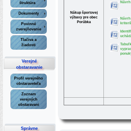
Návrh
štruktúra
Nákup športovej
Dokumenty
výbavy pre obec
Návrh 
Porúbka
kriterií
Povinné
zverejňovanie
Identi
uchád
Tlačiva a
Tabuľ
žiadosti
vypra
ponuk
Verejné
obstaravanie
Profil verejného
obstaraveteľa
Zoznam
verejných
obstaravani
Správne