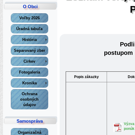
O Obci
Voľby 2026
Úradná tabuľa
História
Podli
Separovaný zber
postupom 
Cirkev
Fotogaleria
Popis zákazky
Dok
Kronika
Ochrana
osobných
údajov
Samospráva
Výzva 
ponúk
Organizačná